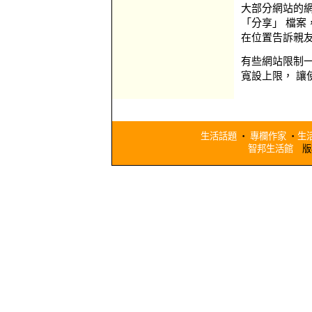
大部分網站的
「分享」 檔
在位置告訴親
有些網站限制一
寬設上限， 讓
生活話題
‧
專欄作家
‧
生
智邦生活館
版權所有