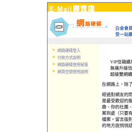
白金會員
受一站
網路硬碟登入
付款方式說明
VIP信箱續
網路硬碟使用秘笈
無痛升級信
網頁空間使用說明
超級雙網續
在網路上，除
經過對網友的
是最受歡迎的
趣、你的社團
案到處（只要
檔案。留言版
的地方說悄悄